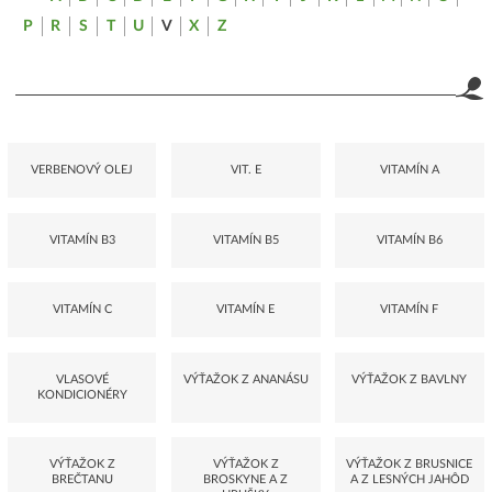
P
R
S
T
U
V
X
Z
VERBENOVÝ OLEJ
VIT. E
VITAMÍN A
VITAMÍN B3
VITAMÍN B5
VITAMÍN B6
VITAMÍN C
VITAMÍN E
VITAMÍN F
VLASOVÉ
VÝŤAŽOK Z ANANÁSU
VÝŤAŽOK Z BAVLNY
KONDICIONÉRY
VÝŤAŽOK Z
VÝŤAŽOK Z
VÝŤAŽOK Z BRUSNICE
BREČTANU
BROSKYNE A Z
A Z LESNÝCH JAHÔD