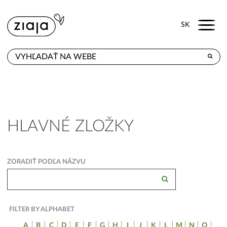
Menu
SK
KDE KÚPITE
PRODUKTY
E-SHOP
HLAVNÉ ZLOŽKY
KONTAKT
ZORADIŤ PODĽA NÁZVU
FILTER BY ALPHABET
A
B
C
D
E
F
G
H
I
J
K
L
M
N
O