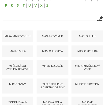
P
R
S
T
U
V
X
Z
MAKADAMIOVÝ OLEJ
MANUKOVÝ MED
MASLO ILLIPE
MASLO SHEA
MASLO TUCUMA
MASLO UCUUBA
MEĎNATÁ SOĽ
MIKRO-KOLAGÉN
MIKROKRYŠTALICKÝ
KYSELINY USNOVEJ
VOSK
MIKROŽIVINY
MLETÉ ŠKRUPINY
MLIEČNE PROTEÍNY
VLAŠSKÉHO ORECHA
MODIFIKOVANÝ
MORSKÁ SOĽ A
MORSKÉ