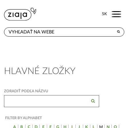
Menu
SK
KDE KÚPITE
PRODUKTY
E-SHOP
HLAVNÉ ZLOŽKY
KONTAKT
ZORADIŤ PODĽA NÁZVU
FILTER BY ALPHABET
A
B
C
D
E
F
G
H
I
J
K
L
M
N
O