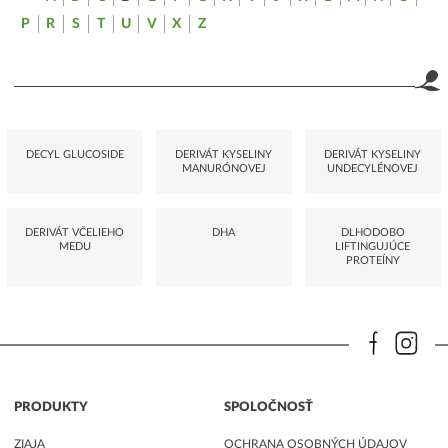
P
R
S
T
U
V
X
Z
DECYL GLUCOSIDE
DERIVÁT KYSELINY
DERIVÁT KYSELINY
MANURÓNOVEJ
UNDECYLÉNOVEJ
DERIVÁT VČELIEHO
DHA
DLHODOBO
MEDU
LIFTINGUJÚCE
PROTEÍNY
PRODUKTY
SPOLOČNOSŤ
ZIAJA
OCHRANA OSOBNÝCH ÚDAJOV