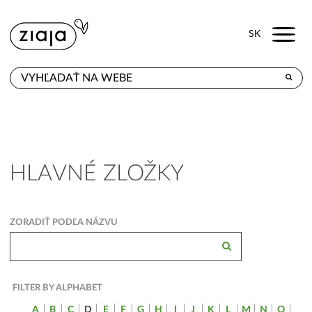
Menu
SK
KDE KÚPITE
PRODUKTY
E-SHOP
HLAVNÉ ZLOŽKY
KONTAKT
ZORADIŤ PODĽA NÁZVU
FILTER BY ALPHABET
A
B
C
D
E
F
G
H
I
J
K
L
M
N
O