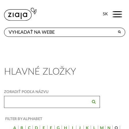
Menu
SK
KDE KÚPITE
PRODUKTY
E-SHOP
HLAVNÉ ZLOŽKY
KONTAKT
ZORADIŤ PODĽA NÁZVU
FILTER BY ALPHABET
A
B
C
D
E
F
G
H
I
J
K
L
M
N
O