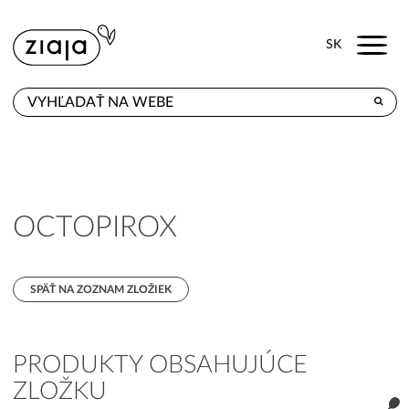
Menu
SK
KDE KÚPITE
PRODUKTY
E-SHOP
OCTOPIROX
KONTAKT
SPÄŤ NA ZOZNAM ZLOŽIEK
PRODUKTY OBSAHUJÚCE
ZLOŽKU