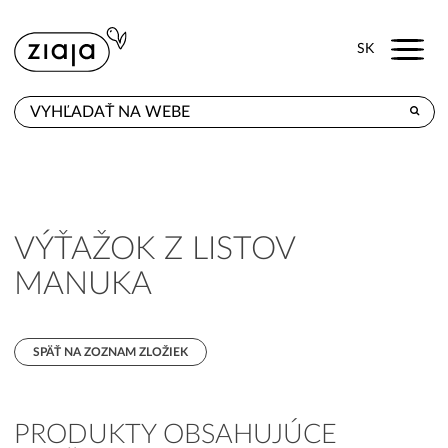
Menu
SK
KDE KÚPITE
PRODUKTY
E-SHOP
VÝŤAŽOK Z LISTOV
KONTAKT
MANUKA
SPÄŤ NA ZOZNAM ZLOŽIEK
PRODUKTY OBSAHUJÚCE