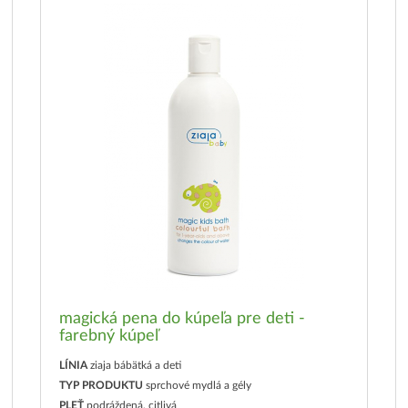
magická pena do kúpeľa pre deti -
farebný kúpeľ
LÍNIA
ziaja bábätká a deti
TYP PRODUKTU
sprchové mydlá a gély
PLEŤ
podráždená, citlivá