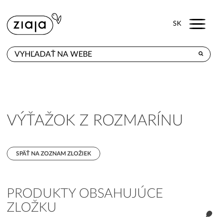
Menu
SK
KDE KÚPITE
PRODUKTY
E-SHOP
VÝŤAŽOK Z ROZMARÍNU
KONTAKT
SPÄŤ NA ZOZNAM ZLOŽIEK
PRODUKTY OBSAHUJÚCE
ZLOŽKU