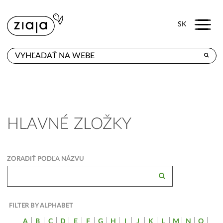
Menu
SK
KDE KÚPITE
PRODUKTY
E-SHOP
HLAVNÉ ZLOŽKY
KONTAKT
ZORADIŤ PODĽA NÁZVU
FILTER BY ALPHABET
A
B
C
D
E
F
G
H
I
J
K
L
M
N
O