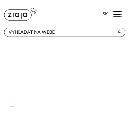
Menu
SK
KDE KÚPITE
PRODUKTY
E-SHOP
KONTAKT