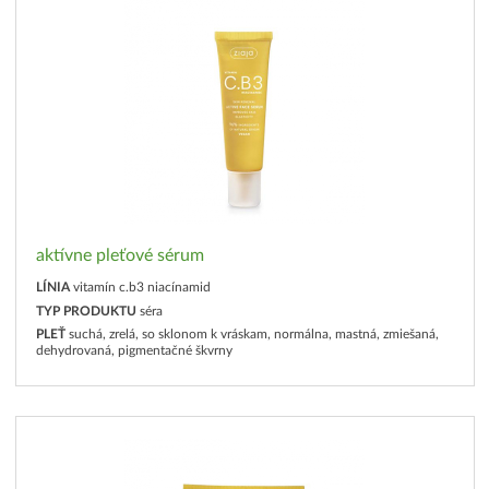
aktívne pleťové sérum
LÍNIA
vitamín c.b3 niacínamid
TYP PRODUKTU
séra
PLEŤ
suchá, zrelá, so sklonom k vráskam, normálna, mastná, zmiešaná,
dehydrovaná, pigmentačné škvrny