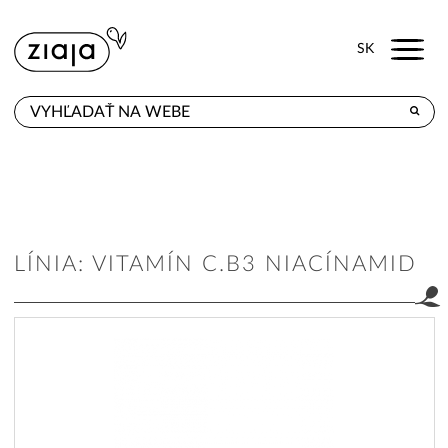
Menu
SK
KDE KÚPITE
PRODUKTY
E-SHOP
LÍNIA: VITAMÍN C.B3 NIACÍNAMID
KONTAKT