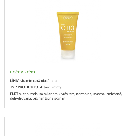
nočný krém
LÍNIA
vitamín c.b3 niacínamid
TYP PRODUKTU
pleťové krémy
PLEŤ
suchá, zrelá, so sklonom k vráskam, normálna, mastná, zmiešaná,
dehydrovaná, pigmentačné škvrny