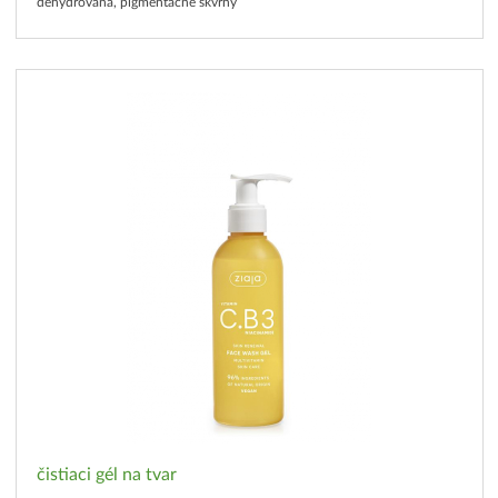
dehydrovaná, pigmentačné škvrny
čistiaci gél na tvar