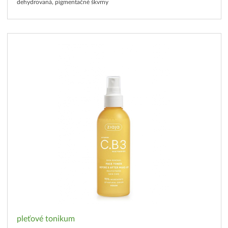
dehydrovaná, pigmentačné škvrny
pleťové tonikum