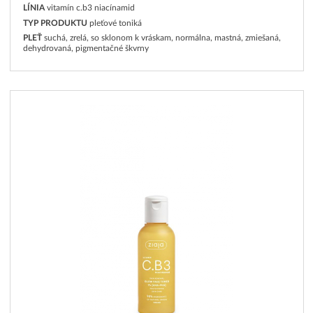
LÍNIA
vitamín c.b3 niacínamid
TYP PRODUKTU
pleťové toniká
PLEŤ
suchá, zrelá, so sklonom k vráskam, normálna, mastná, zmiešaná,
dehydrovaná, pigmentačné škvrny