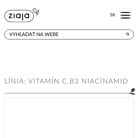
Menu
SK
KDE KÚPITE
PRODUKTY
E-SHOP
LÍNIA: VITAMÍN C.B3 NIACÍNAMID
KONTAKT