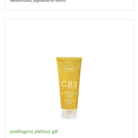
dehydrovaná, pigmentačné škvrny
peelingový pleťový gél