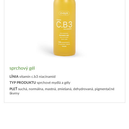
sprchový gél
LÍNIA
vitamín c.b3 niacínamid
TYP PRODUKTU
sprchové mydlá a gély
PLEŤ
suchá, normálna, mastná, zmiešaná, dehydrovaná, pigmentačné
škvrny