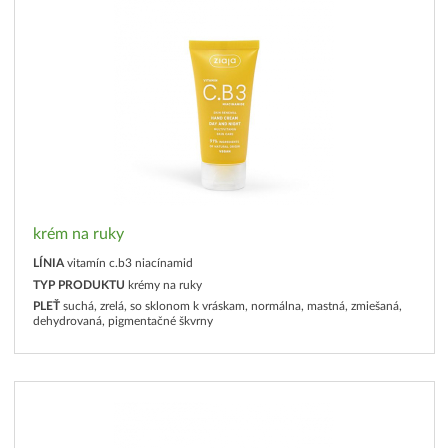
krém na ruky
LÍNIA
vitamín c.b3 niacínamid
TYP PRODUKTU
krémy na ruky
PLEŤ
suchá, zrelá, so sklonom k vráskam, normálna, mastná, zmiešaná,
dehydrovaná, pigmentačné škvrny