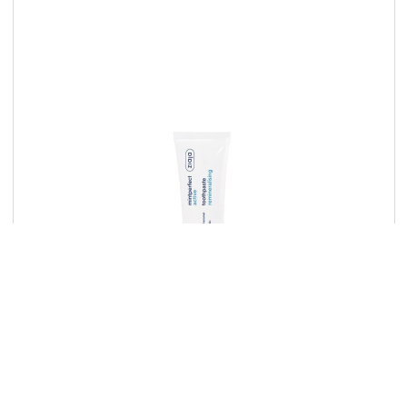
activ zubná pasta remineralizujúca
LÍNIA
mintperfekt
TYP PRODUKTU
zubné pasty