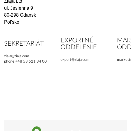
Ziaja Ltd
ul. Jesienna 9
80-298 Gdansk
Pol'sko
EXPORTNÉ
MAR
SEKRETARIÁT
ODDELENIE
ODD
ziaja@ziaja.com
export@ziaja.com
marketi
phone +48 58 521 34 00