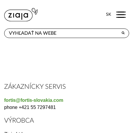
Menu
SK
KDE KÚPITE
PRODUKTY
E-SHOP
KONTAKT
ZÁKAZNÍCKY SERVIS
fortis@fortis-slovakia.com
phone +421 55 7297481
VÝROBCA