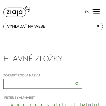
Menu
SK
KDE KÚPITE
PRODUKTY
E-SHOP
HLAVNÉ ZLOŽKY
KONTAKT
ZORADIŤ PODĽA NÁZVU
FILTER BY ALPHABET
A
B
C
D
E
F
G
H
I
J
K
L
M
N
O