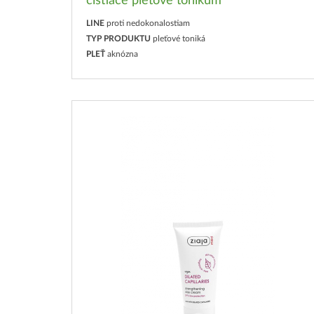
čistiace pleťové tonikum
LINE
proti nedokonalostiam
TYP PRODUKTU
pleťové toniká
PLEŤ
aknózna