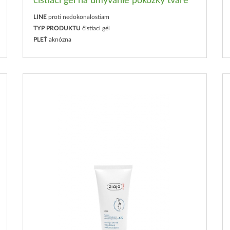
čistiaci gél na umývanie pokožky tváre
LINE
proti nedokonalostiam
TYP PRODUKTU
čistiaci gél
PLEŤ
aknózna