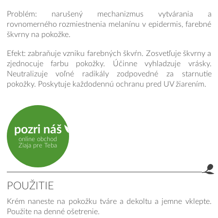
Problém: narušený mechanizmus vytvárania a
rovnomerného rozmiestnenia melanínu v epidermis, farebné
škvrny na pokožke.
Efekt: zabraňuje vzniku farebných škvŕn. Zosvetľuje škvrny a
zjednocuje farbu pokožky. Účinne vyhladzuje vrásky.
Neutralizuje voľné radikály zodpovedné za starnutie
pokožky. Poskytuje každodennú ochranu pred UV žiarením.
pozri náš
online obchod
Ziaja pre Teba
POUŽITIE
Krém naneste na pokožku tváre a dekoltu a jemne vklepte.
Použite na denné ošetrenie.