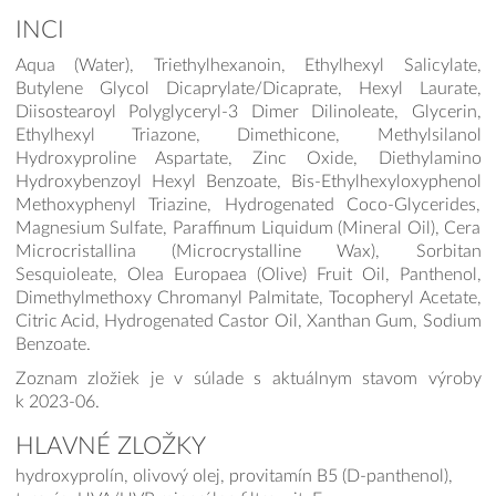
INCI
Aqua (Water), Triethylhexanoin, Ethylhexyl Salicylate,
Butylene Glycol Dicaprylate/Dicaprate, Hexyl Laurate,
Diisostearoyl Polyglyceryl-3 Dimer Dilinoleate, Glycerin,
Ethylhexyl Triazone, Dimethicone, Methylsilanol
Hydroxyproline Aspartate, Zinc Oxide, Diethylamino
Hydroxybenzoyl Hexyl Benzoate, Bis-Ethylhexyloxyphenol
Methoxyphenyl Triazine, Hydrogenated Coco-Glycerides,
Magnesium Sulfate, Paraffinum Liquidum (Mineral Oil), Cera
Microcristallina (Microcrystalline Wax), Sorbitan
Sesquioleate, Olea Europaea (Olive) Fruit Oil, Panthenol,
Dimethylmethoxy Chromanyl Palmitate, Tocopheryl Acetate,
Citric Acid, Hydrogenated Castor Oil, Xanthan Gum, Sodium
Benzoate.
Zoznam zložiek je v súlade s aktuálnym stavom výroby
k 2023-06.
HLAVNÉ ZLOŽKY
hydroxyprolín, olivový olej, provitamín B5 (D-panthenol),