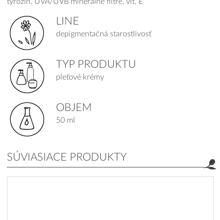
tyrozín, UVA/UVB minerálne filtre, vit. E
LINE
depigmentačná starostlivosť
TYP PRODUKTU
pleťové krémy
OBJEM
50 ml
SÚVIASIACE PRODUKTY