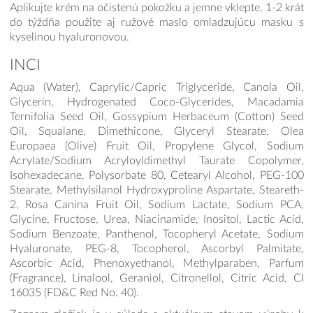
Aplikujte krém na očistenú pokožku a jemne vklepte. 1-2 krát
do týždňa použite aj ružové maslo omladzujúcu masku s
kyselinou hyaluronovou.
INCI
Aqua (Water), Caprylic/Capric Triglyceride, Canola Oil,
Glycerin, Hydrogenated Coco-Glycerides, Macadamia
Ternifolia Seed Oil, Gossypium Herbaceum (Cotton) Seed
Oil, Squalane, Dimethicone, Glyceryl Stearate, Olea
Europaea (Olive) Fruit Oil, Propylene Glycol, Sodium
Acrylate/Sodium Acryloyldimethyl Taurate Copolymer,
Isohexadecane, Polysorbate 80, Cetearyl Alcohol, PEG-100
Stearate, Methylsilanol Hydroxyproline Aspartate, Steareth-
2, Rosa Canina Fruit Oil, Sodium Lactate, Sodium PCA,
Glycine, Fructose, Urea, Niacinamide, Inositol, Lactic Acid,
Sodium Benzoate, Panthenol, Tocopheryl Acetate, Sodium
Hyaluronate, PEG-8, Tocopherol, Ascorbyl Palmitate,
Ascorbic Acid, Phenoxyethanol, Methylparaben, Parfum
(Fragrance), Linalool, Geraniol, Citronellol, Citric Acid, CI
16035 (FD&C Red No. 40).