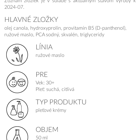
Zoznam zložiek je v súlade s aktuálnym stavom výroby k
2024-07.
HLAVNÉ ZLOŽKY
olej canola, hydroxyprolín, provitamín B5 (D-panthenol),
ružové maslo, PCA sodný, skvalén, triglyceridy
LÍNIA
ružové maslo
PRE
Vek: 30+
Pleť: suchá, citlivá
TYP PRODUKTU
pleťové krémy
OBJEM
50 ml