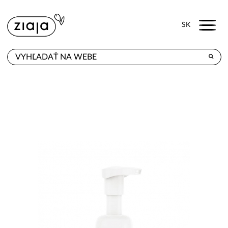
Menu
SK
KDE KÚPITE
PRODUKTY
E-SHOP
KONTAKT