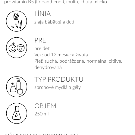
provitamín B5 (D-panthenol), inulín, chufa mlieko
LÍNIA
ziaja bábätká a deti
PRE
pre deti
Vek: od 12.mesiaca života
Pleť: suchá, podráždená, normálna, citlivá,
dehydrovaná
TYP PRODUKTU
sprchové mydlá a gély
OBJEM
250 ml