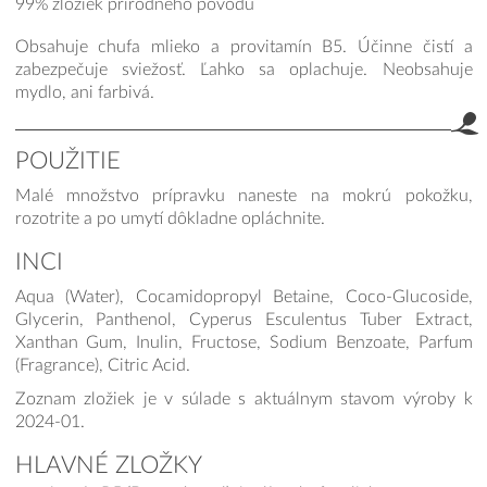
99% zložiek prírodného pôvodu
Obsahuje chufa mlieko a provitamín B5. Účinne čistí a
zabezpečuje sviežosť. Ľahko sa oplachuje. Neobsahuje
mydlo, ani farbivá.
POUŽITIE
Malé množstvo prípravku naneste na mokrú pokožku,
rozotrite a po umytí dôkladne opláchnite.
INCI
Aqua (Water), Cocamidopropyl Betaine, Coco-Glucoside,
Glycerin, Panthenol, Cyperus Esculentus Tuber Extract,
Xanthan Gum, Inulin, Fructose, Sodium Benzoate, Parfum
(Fragrance), Citric Acid.
Zoznam zložiek je v súlade s aktuálnym stavom výroby k
2024-01.
HLAVNÉ ZLOŽKY