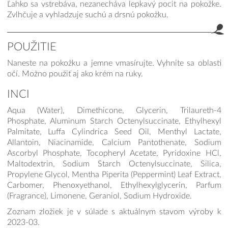
Ľahko sa vstrebáva, nezanecháva lepkavý pocit na pokožke.
Zvlhčuje a vyhladzuje suchú a drsnú pokožku.
POUŽITIE
Naneste na pokožku a jemne vmasírujte. Vyhnite sa oblasti
očí. Možno použiť aj ako krém na ruky.
INCI
Aqua (Water), Dimethicone, Glycerin, Trilaureth-4
Phosphate, Aluminum Starch Octenylsuccinate, Ethylhexyl
Palmitate, Luffa Cylindrica Seed Oil, Menthyl Lactate,
Allantoin, Niacinamide, Calcium Pantothenate, Sodium
Ascorbyl Phosphate, Tocopheryl Acetate, Pyridoxine HCl,
Maltodextrin, Sodium Starch Octenylsuccinate, Silica,
Propylene Glycol, Mentha Piperita (Peppermint) Leaf Extract,
Carbomer, Phenoxyethanol, Ethylhexylglycerin, Parfum
(Fragrance), Limonene, Geraniol, Sodium Hydroxide.
Zoznam zložiek je v súlade s aktuálnym stavom výroby k
2023-03.