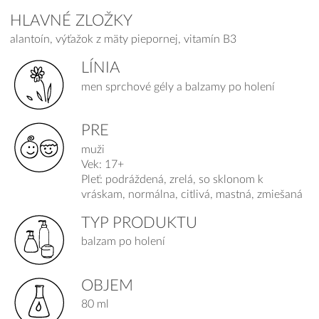
HLAVNÉ ZLOŽKY
alantoín, výťažok z mäty piepornej, vitamín B3
LÍNIA
men sprchové gély a balzamy po holení
PRE
muži
Vek: 17+
Pleť: podráždená, zrelá, so sklonom k
vráskam, normálna, citlivá, mastná, zmiešaná
TYP PRODUKTU
balzam po holení
OBJEM
80 ml