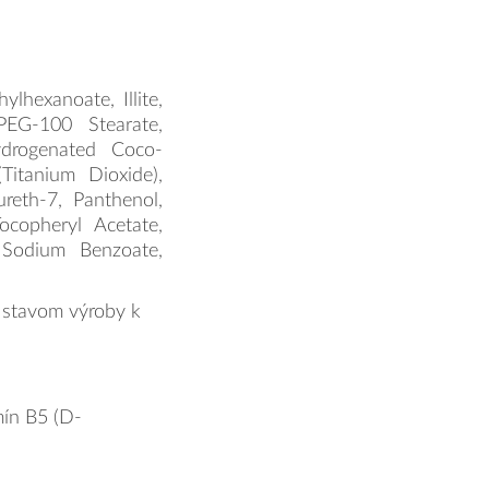
lhexanoate, Illite,
 PEG-100 Stearate,
ydrogenated Coco-
Titanium Dioxide),
reth-7, Panthenol,
Tocopheryl Acetate,
, Sodium Benzoate,
 stavom výroby k
mín B5 (D-