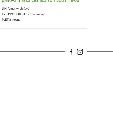
pleťová maska čistiaca so sivou hlinkou
hlinko
LÍNIA
masky pleťové
LÍNIA
ma
TYP PRODUKTU
pleťové masky
TYP PR
PLEŤ
aknózna
PLEŤ
suc