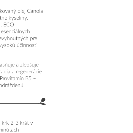
kovaný olej Canola
tné kyseliny.
s. ECO-
j esenciálnych
evyhnutných pre
vysokú účinnosť
jasňuje a zlepšuje
ania a regenerácie
 Provitamín B5 –
podráždenú
 krk 2-3 krát v
 minútach