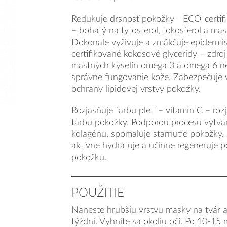
Redukuje drsnosť pokožky - ECO-certifi
– bohatý na fytosterol, tokosferol a mas
Dokonale vyživuje a zmäkčuje epidermi
certifikované kokosové glyceridy – zdro
mastných kyselín omega 3 a omega 6 n
správne fungovanie kože. Zabezpečuje 
ochrany lipidovej vrstvy pokožky.
Rozjasňuje farbu pleti – vitamín C – roz
farbu pokožky. Podporou procesu vytvár
kolagénu, spomaľuje starnutie pokožky.
aktívne hydratuje a účinne regeneruje 
pokožku.
POUŽITIE
Naneste hrubšiu vrstvu masky na tvár a
týždni. Vyhnite sa okoliu očí. Po 10-15