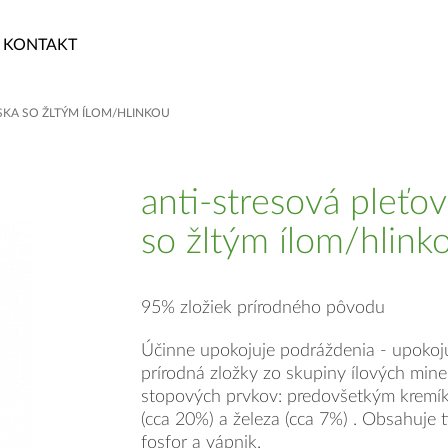
KONTAKT
SKA SO ŽLTÝM ÍLOM/HLINKOU
anti-stresová pleťo
so žltým ílom/hlink
95% zložiek prírodného pôvodu
Účinne upokojuje podráždenia - upokoju
prírodná zložky zo skupiny ílových mine
stopových prvkov: predovšetkým kremíka
(cca 20%) a železa (cca 7%) . Obsahuje ti
fosfor a vápnik.