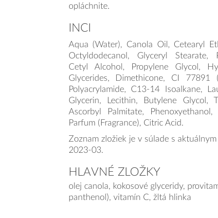
opláchnite.
INCI
Aqua (Water), Canola Oil, Cetearyl Ethy
Octyldodecanol, Glyceryl Stearate,
Cetyl Alcohol, Propylene Glycol, H
Glycerides, Dimethicone, CI 77891 (
Polyacrylamide, C13-14 Isoalkane, Lau
Glycerin, Lecithin, Butylene Glycol, 
Ascorbyl Palmitate, Phenoxyethanol
Parfum (Fragrance), Citric Acid.
Zoznam zložiek je v súlade s aktuálnym
2023-03.
HLAVNÉ ZLOŽKY
olej canola, kokosové glyceridy, provita
panthenol), vitamín C, žltá hlinka