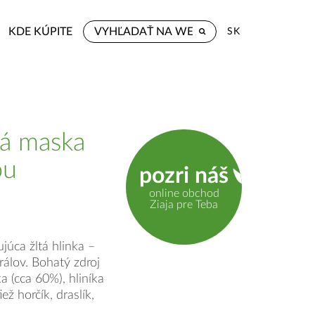
KDE KÚPITE
SK
vá maska
ou
pozri náš
online obchod
Ziaja pre Teba
júca žltá hlinka –
rálov. Bohatý zdroj
 (cca 60%), hliníka
ež horčík, draslík,