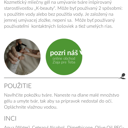
Kozmetický mliečny gél na umývanie tváre inšpirovaný
starostlivosťou „K-beauty“. Môže byť používaný 2 spôsobmi:
s použitím vody alebo bez použitia vody. Je založený na
jemnej umývacej zložke, nepení sa. Môže byť používaný
používateľmi kontaktných šošoviek a tiež umelých rias.
pozri náš
online obchod
Ziaja pre Teba
POUŽITIE
Navlhčite pokožku tváre. Naneste na dlane malé množstvo
Použitie
gélu a umyte tvár, tak aby sa prípravok nedostal do očí.
Opláchnite vlažnou vodou.
INCI
Aqua (Water), Cetearyl Alcohol, Dimethicone, Olive Oil PEG-