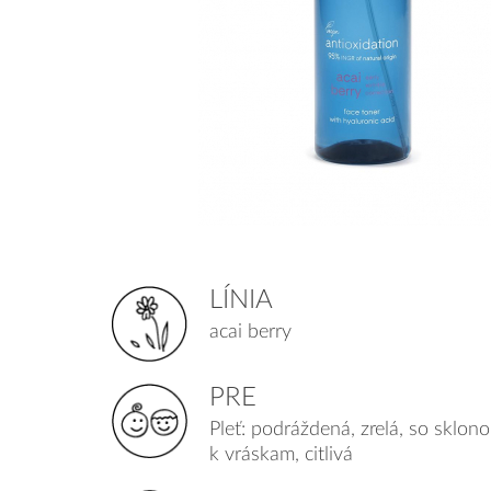
LÍNIA
acai berry
PRE
Pleť: podráždená, zrelá, so sklon
k vráskam, citlivá