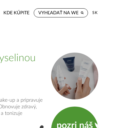
KDE KÚPITE
SK
yselinou
ake-up a pripravuje
. Obnovuje zdravý,
 a tonizuje
pozri náš