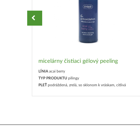
vár a
micelárny čistiaci gélový peeling
LÍNIA
acai berry
TYP PRODUKTU
pílingy
ivá
PLEŤ
podráždená, zrelá, so sklonom k vráskam, citlivá