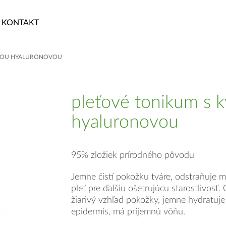
KONTAKT
INOU HYALURONOVOU
pleťové tonikum s k
hyaluronovou
95% zložiek prírodného pôvodu
Jemne čistí pokožku tváre, odstraňuje m
pleť pre ďalšiu ošetrujúcu starostlivosť
žiarivý vzhľad pokožky, jemne hydratuje
epidermis, má príjemnú vôňu.