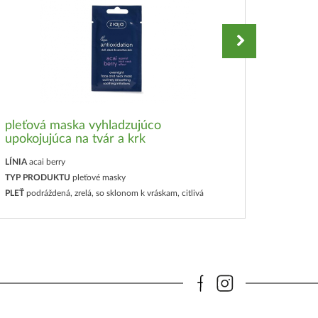
pleťová maska vyhladzujúco
upokojujúca na tvár a krk
telov
LÍNIA
acai berry
LÍNIA
aca
TYP PRODUKTU
pleťové masky
TYP PR
PLEŤ
podráždená, zrelá, so sklonom k vráskam, citlivá
PLEŤ
vše