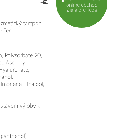
Použitie
online obchod
Ziaja pre Teba
ozmetický tampón
večer.
n, Polysorbate 20,
ct, Ascorbyl
Hyaluronate,
anol,
Limonene, Linalool,
 stavom výroby k
-panthenol),