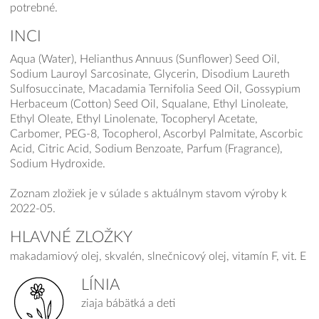
potrebné.
INCI
Aqua (Water), Helianthus Annuus (Sunflower) Seed Oil,
Sodium Lauroyl Sarcosinate, Glycerin, Disodium Laureth
Sulfosuccinate, Macadamia Ternifolia Seed Oil, Gossypium
Herbaceum (Cotton) Seed Oil, Squalane, Ethyl Linoleate,
Ethyl Oleate, Ethyl Linolenate, Tocopheryl Acetate,
Carbomer, PEG-8, Tocopherol, Ascorbyl Palmitate, Ascorbic
Acid, Citric Acid, Sodium Benzoate, Parfum (Fragrance),
Sodium Hydroxide.
Zoznam zložiek je v súlade s aktuálnym stavom výroby k
2022-05.
HLAVNÉ ZLOŽKY
makadamiový olej, skvalén, slnečnicový olej, vitamín F, vit. E
LÍNIA
ziaja bábätká a deti