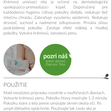
Krémový umývací olej je určený na dermatologický
upokojujúco-premasťujúci kúpeľ. Doporučený pre
každodennú hygienu citlivej pokožky dieťaťa, redukuje tiež
mliečnu chrastu. Zabraňuje vysušeniu epidermis. Redukuje
drsnosť, suchosť a nadmerné odlupovanie. Prináša úľavu
podráždenej pokožke. Zaisťuje efekt mäkkej a hladkej
pokožky. Vytvára krémovú, zamatovú penu.
pozri náš
online obchod
Ziaja pre Teba
POUŽITIE
Malé množstvo prípravku rozotrite v navlhčených dlaniach.
Použitie
Vytvorte krémovú penu. Pokožku hlavy masírujte 1-2 minúty.
Pokožku tváre a tela jemne umývajte okrem okolia očí. Po
umytí dôkladne opláchnite. Používajte tak často ako je