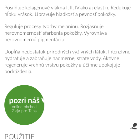
Posilňuje kolagénové vlákna I, II, IV ako aj elastín. Redukuje
hĺbku vrások. Upravuje hladkosť a pevnosť pokožky.
Reguluje procesy tvorby melanínu. Rozjasňuje
nerovnomernosti sfarbenia pokožky. Vyrovnáva
nerovnomernú pigmentáciu.
Dopĺňa nedostatok prírodných výživných látok. Intenzívne
hydratuje a zabraňuje nadmernej strate vody. Aktívne
regeneruje vrchnú vrstvu pokožky a účinne upokojuje
podráždenia.
pozri náš
online obchod
Ziaja pre Teba
POUŽITIE