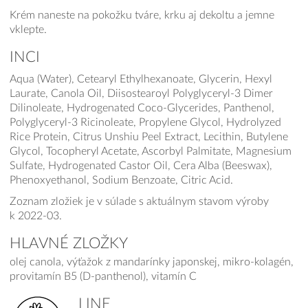
Krém naneste na pokožku tváre, krku aj dekoltu a jemne
vklepte.
INCI
Aqua (Water), Cetearyl Ethylhexanoate, Glycerin, Hexyl
Laurate, Canola Oil, Diisostearoyl Polyglyceryl-3 Dimer
Dilinoleate, Hydrogenated Coco-Glycerides, Panthenol,
Polyglyceryl-3 Ricinoleate, Propylene Glycol, Hydrolyzed
Rice Protein, Citrus Unshiu Peel Extract, Lecithin, Butylene
Glycol, Tocopheryl Acetate, Ascorbyl Palmitate, Magnesium
Sulfate, Hydrogenated Castor Oil, Cera Alba (Beeswax),
Phenoxyethanol, Sodium Benzoate, Citric Acid.
Zoznam zložiek je v súlade s aktuálnym stavom výroby
k 2022-03.
HLAVNÉ ZLOŽKY
olej canola, výťažok z mandarínky japonskej, mikro-kolagén,
provitamín B5 (D-panthenol), vitamín C
LINE