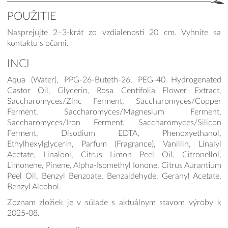
POUŽITIE
Nasprejujte 2–3-krát zo vzdialenosti 20 cm. Vyhnite sa
kontaktu s očami.
INCI
Aqua (Water), PPG-26-Buteth-26, PEG-40 Hydrogenated
Castor Oil, Glycerin, Rosa Centifolia Flower Extract,
Saccharomyces/Zinc Ferment, Saccharomyces/Copper
Ferment, Saccharomyces/Magnesium Ferment,
Saccharomyces/Iron Ferment, Saccharomyces/Silicon
Ferment, Disodium EDTA, Phenoxyethanol,
Ethylhexylglycerin, Parfum (Fragrance), Vanillin, Linalyl
Acetate, Linalool, Citrus Limon Peel Oil, Citronellol,
Limonene, Pinene, Alpha-Isomethyl Ionone, Citrus Aurantium
Peel Oil, Benzyl Benzoate, Benzaldehyde, Geranyl Acetate,
Benzyl Alcohol.
Zoznam zložiek je v súlade s aktuálnym stavom výroby k
2025-08.