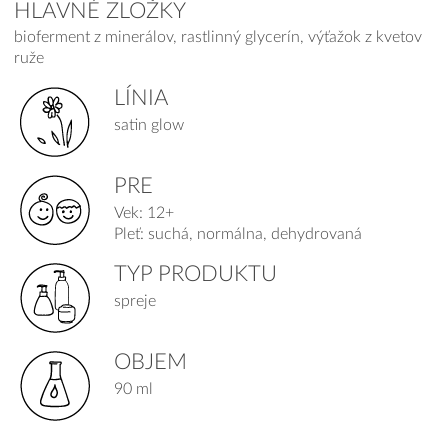
HLAVNÉ ZLOŽKY
bioferment z minerálov, rastlinný glycerín, výťažok z kvetov
ruže
LÍNIA
satin glow
PRE
Vek: 12+
Pleť: suchá, normálna, dehydrovaná
TYP PRODUKTU
spreje
OBJEM
90 ml