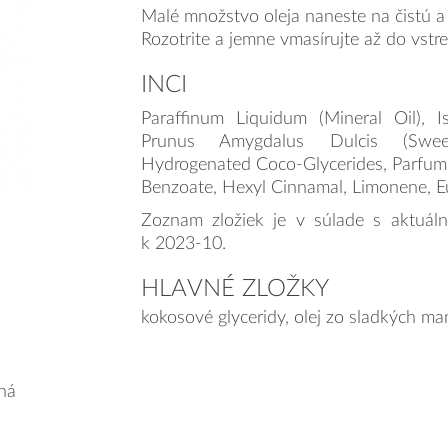
Malé množstvo oleja naneste na čistú 
Rozotrite a jemne vmasírujte až do vstre
INCI
Paraffinum Liquidum (Mineral Oil), Is
Prunus Amygdalus Dulcis (Swe
Hydrogenated Coco-Glycerides, Parfum 
Benzoate, Hexyl Cinnamal, Limonene, Eu
Zoznam zložiek je v súlade s aktuá
k 2023-10.
HLAVNÉ ZLOŽKY
kokosové glyceridy, olej zo sladkých ma
ná