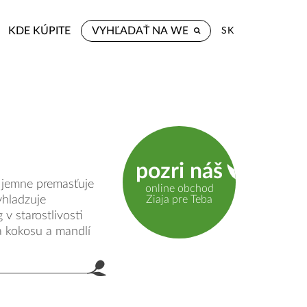
KDE KÚPITE
SK
pozri náš
 jemne premasťuje
online obchod
Ziaja pre Teba
yhladzuje
v starostlivosti
a kokosu a mandlí