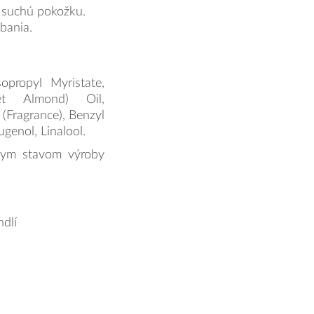
a suchú pokožku.
bania.
opropyl Myristate,
et Almond) Oil,
(Fragrance), Benzyl
genol, Linalool.
lnym stavom výroby
ndlí