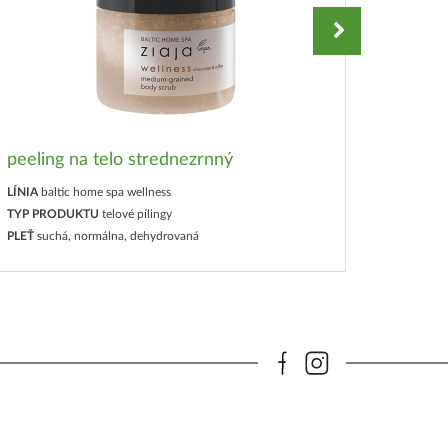
peeling na telo strednezrnný
sérum
LÍNIA
baltic home spa wellness
LÍNIA
bal
TYP PRODUKTU
telové pílingy
TYP PR
PLEŤ
suchá, normálna, dehydrovaná
PLEŤ
suc