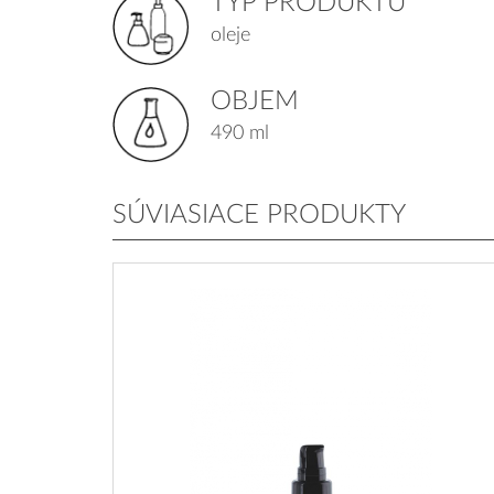
TYP PRODUKTU
oleje
OBJEM
490 ml
SÚVIASIACE PRODUKTY