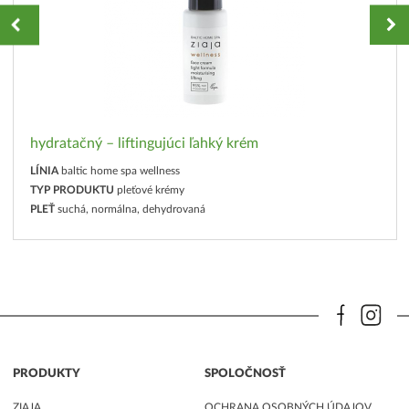
hydratačný – liftingujúci ľahký krém
LÍNIA
baltic home spa wellness
TYP PRODUKTU
pleťové krémy
PLEŤ
suchá, normálna, dehydrovaná
PRODUKTY
SPOLOČNOSŤ
ZIAJA
OCHRANA OSOBNÝCH ÚDAJOV