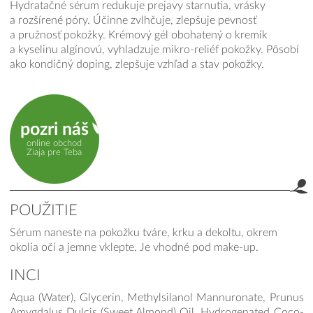
Hydratačné sérum redukuje prejavy starnutia, vrásky
a rozšírené póry. Účinne zvlhčuje, zlepšuje pevnosť
a pružnosť pokožky. Krémový gél obohatený o kremík
a kyselinu algínovú, vyhladzuje mikro-reliéf pokožky. Pôsobí
ako kondičný doping, zlepšuje vzhľad a stav pokožky.
pozri náš
online obchod
Ziaja pre Teba
POUŽITIE
Sérum naneste na pokožku tváre, krku a dekoltu, okrem
okolia očí a jemne vklepte. Je vhodné pod make-up.
INCI
Aqua (Water), Glycerin, Methylsilanol Mannuronate, Prunus
Amygdalus Dulcis (Sweet Almond) Oil, Hydrogenated Coco-