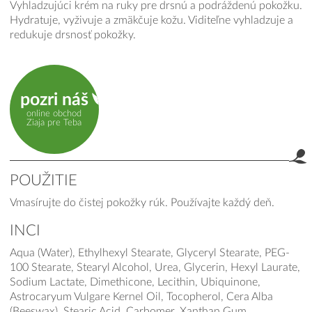
Vyhladzujúci krém na ruky pre drsnú a podráždenú pokožku.
Hydratuje, vyživuje a zmäkčuje kožu. Viditeľne vyhladzuje a
redukuje drsnosť pokožky.
pozri náš
online obchod
Ziaja pre Teba
POUŽITIE
Vmasírujte do čistej pokožky rúk. Používajte každý deň.
INCI
Aqua (Water), Ethylhexyl Stearate, Glyceryl Stearate, PEG-
100 Stearate, Stearyl Alcohol, Urea, Glycerin, Hexyl Laurate,
Sodium Lactate, Dimethicone, Lecithin, Ubiquinone,
Astrocaryum Vulgare Kernel Oil, Tocopherol, Cera Alba
(Beeswax), Stearic Acid, Carbomer, Xanthan Gum,