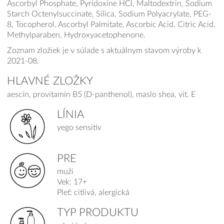
Ascorbyl Phosphate, Pyridoxine HCl, Maltodextrin, Sodium
Starch Octenylsuccinate, Silica, Sodium Polyacrylate, PEG-
8, Tocopherol, Ascorbyl Palmitate, Ascorbic Acid, Citric Acid,
Methylparaben, Hydroxyacetophenone.
Zoznam zložiek je v súlade s aktuálnym stavom výroby k
2021-08.
HLAVNÉ ZLOŽKY
aescín, provitamín B5 (D-panthenol), maslo shea, vit. E
LÍNIA
yego sensitiv
PRE
muži
Vek: 17+
Pleť: citlivá, alergická
TYP PRODUKTU