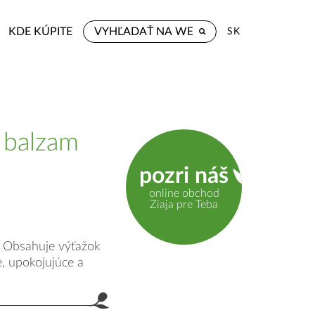
KDE KÚPITE
SK
i balzam
pozri náš
online obchod
Ziaja pre Teba
. Obsahuje výťažok
e, upokojujúce a