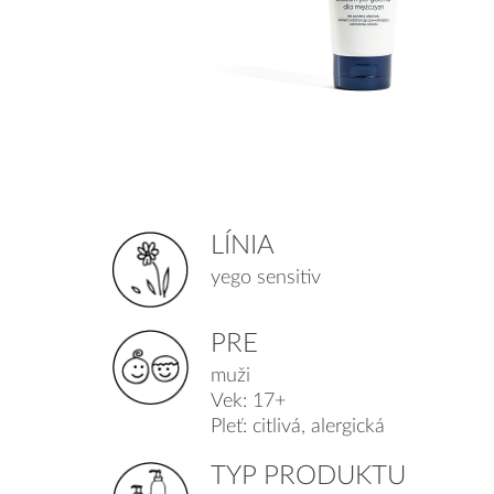
LÍNIA
yego sensitiv
PRE
muži
Vek: 17+
Pleť: citlivá, alergická
TYP PRODUKTU