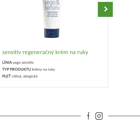
sensitiv regeneračný krém na ruky
sensit
LÍNIA
yego sensitiv
LÍNIA
yeg
TYP PRODUKTU
krémy na ruky
TYP PR
PLEŤ
citlivá, alergická
PLEŤ
citl