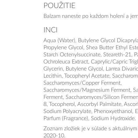
POUŽITIE
Balzam naneste po každom holení a jem
INCI
Aqua (Water), Butylene Glycol Dicapryl
Propylene Glycol, Shea Butter Ethyl Es
Starch Octenylsuccinate, Steareth-21, P
Ochroleuca Extract, Caprylic/Capric Trigl
Glycerin, Butylene Glycol, Larrea Divaric
Lecithin, Tocopheryl Acetate, Saccharo
Saccharomyces/Copper Ferment,
Saccharomyces/Magnesium Ferment, Sa
Ferment, Saccharomyces/Silicon Fermen
8, Tocopherol, Ascorbyl Palmitate, Ascorb
Sodium Polyacrylate, Phenoxyethanol, Et
Parfum (Fragrance), Sodium Hydroxide.
Zoznam zložiek je v súlade s aktuálnym
2020-10.