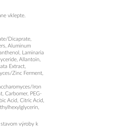
ne vklepte.
ate/Dicaprate,
ters, Aluminum
anthenol, Laminaria
yceride, Allantoin,
ata Extract,
myces/Zinc Ferment,
ccharomyces/Iron
t, Carbomer, PEG-
ic Acid, Citric Acid,
hylhexylglycerin,
 stavom výroby k