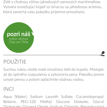
Želé s chutnou vôňou jahodových penových marshmallow.
Vytvára osviežujúci kúpeľ so šíriacou sa jahodovou arómou,
ktorá zanechá vašu pokožku príjemne prevoňanú.
pozri náš
online obchod
Ziaja pre Teba
POUŽITIE
Suchou rukou vložte malé množstvo želé do kúpeľa. Miešajte
až do úplného rozpustenia a vytvorenia peny. Pokožku jemne
umyte penou a potom opláchnite vlažnou vodou.
INCI
Aqua (Water), Sodium Laureth Sulfate, Cocamidopropyl
Betaine, PEG-120 Methyl Glucose Dioleate, Glycol
Distearate, Glyceryl Oleate, Sodium Chloride, Benzotriazolyl