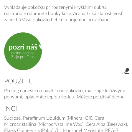
Vyhladzuje pokožku prirodzenými kryštálmi cukru,
odstraňuje odumreté bunky kože. Aromatická starostlivosť
zanechá Vašu pokožku hebkú a príjemne prevoňanú.
pozri náš
online obchod
Ziaja pre Teba
POUŽITIE
Peeling naneste na navlhčenú pokožku, masírujte krúživými
pohybmi, opláchnite teplou vodou. Môžete používať denne.
INCI
Sucrose, Paraffinum Liquidum (Mineral Oil), Cera
Microcristallina (Microcrystalline Wax), Cera Alba (Beeswax),
Elaeis Guineensis (Palm) Oil, Isopropyl Myristate, PEG-7