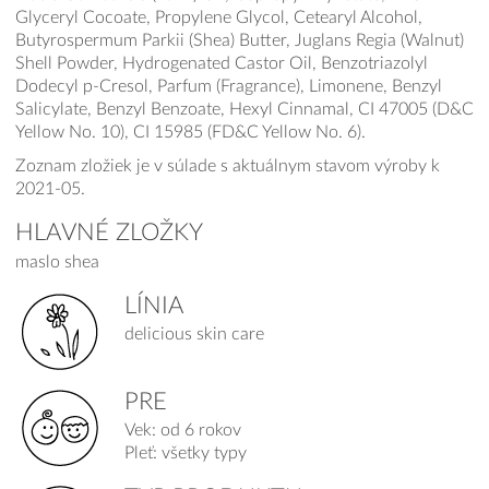
Glyceryl Cocoate, Propylene Glycol, Cetearyl Alcohol,
Butyrospermum Parkii (Shea) Butter, Juglans Regia (Walnut)
Shell Powder, Hydrogenated Castor Oil, Benzotriazolyl
Dodecyl p-Cresol, Parfum (Fragrance), Limonene, Benzyl
Salicylate, Benzyl Benzoate, Hexyl Cinnamal, CI 47005 (D&C
Yellow No. 10), CI 15985 (FD&C Yellow No. 6).
Zoznam zložiek je v súlade s aktuálnym stavom výroby k
2021-05.
HLAVNÉ ZLOŽKY
maslo shea
LÍNIA
delicious skin care
PRE
Vek: od 6 rokov
Pleť: všetky typy