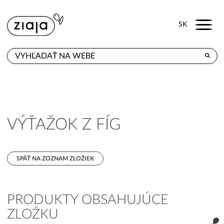
Menu
SK
KDE KÚPITE
PRODUKTY
E-SHOP
VÝŤAŽOK Z FÍG
KONTAKT
SPÄŤ NA ZOZNAM ZLOŽIEK
PRODUKTY OBSAHUJÚCE
ZLOŽKU