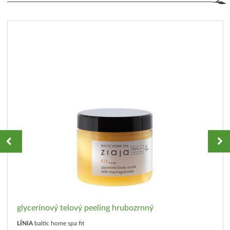
glycerínový telový peeling hrubozrnný
LÍNIA
baltic home spa fit