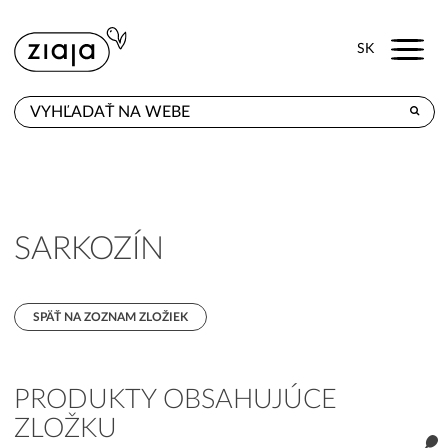
Menu
SK
KDE KÚPITE
PRODUKTY
E-SHOP
SARKOZÍN
KONTAKT
SPÄŤ NA ZOZNAM ZLOŽIEK
PRODUKTY OBSAHUJÚCE
ZLOŽKU