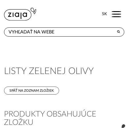
Menu
SK
KDE KÚPITE
PRODUKTY
E-SHOP
LISTY ZELENEJ OLIVY
KONTAKT
SPÄŤ NA ZOZNAM ZLOŽIEK
PRODUKTY OBSAHUJÚCE
ZLOŽKU