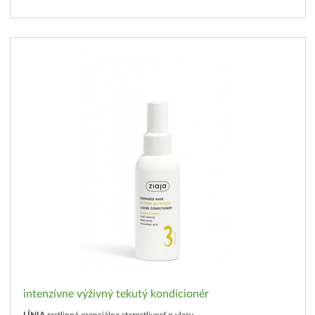
intenzívne výživný tekutý kondicionér
LÍNIA
rastlinná esenciálna starostlivosť o vlasy