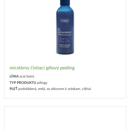
micelárny čistiaci gélový peeling
LÍNIA
acai berry
TYP PRODUKTU
pílingy
PLEŤ
podráždená, zrelá, so sklonom k vráskam, citlivá