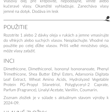
Vlasový olej pre krepovité, nepoddajné, vlnité alebo
kučeravé vlasy. Okamžité vyhladzuje. Zanecháva vlasy
jemné na dotyk. Dodáva im lesk
POUŽITIE
Rozotrite 1 alebo 2 dávky oleja v rukách a jemne vmasírujte
do vlhkých alebo suchých vlasov. Neoplachujte. Vhodné na
použitie po celej dĺžke vlasov. Príliš veľké množstvo oleja,
môže vlasy zaťažiť.
INCI
Dimethicone, Dimethiconol, Isononyl Isononanoate, Phenyl
Trimethicone, Shea Butter Ethyl Esters, Adansonia Digitata
Leaf Extract, Wheat Amino Acids, Hydrolyzed Vegetable
Protein PG-Propyl Silanetriol, Polyglyceryl-2 Caprate,
Parfum (Fragrance), Linalyl Acetate, Vanillin, Coumarin.
Zoznam zložiek je v súlade s aktuálnym stavom výroby k
2024-09.