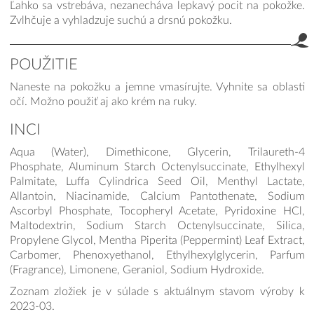
Ľahko sa vstrebáva, nezanecháva lepkavý pocit na pokožke.
Zvlhčuje a vyhladzuje suchú a drsnú pokožku.
POUŽITIE
Naneste na pokožku a jemne vmasírujte. Vyhnite sa oblasti
očí. Možno použiť aj ako krém na ruky.
INCI
Aqua (Water), Dimethicone, Glycerin, Trilaureth-4
Phosphate, Aluminum Starch Octenylsuccinate, Ethylhexyl
Palmitate, Luffa Cylindrica Seed Oil, Menthyl Lactate,
Allantoin, Niacinamide, Calcium Pantothenate, Sodium
Ascorbyl Phosphate, Tocopheryl Acetate, Pyridoxine HCl,
Maltodextrin, Sodium Starch Octenylsuccinate, Silica,
Propylene Glycol, Mentha Piperita (Peppermint) Leaf Extract,
Carbomer, Phenoxyethanol, Ethylhexylglycerin, Parfum
(Fragrance), Limonene, Geraniol, Sodium Hydroxide.
Zoznam zložiek je v súlade s aktuálnym stavom výroby k
2023-03.