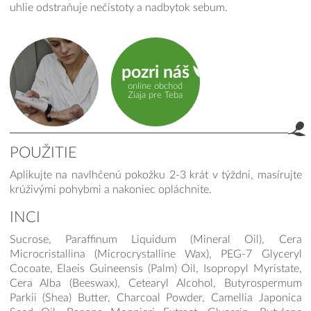
uhlie odstraňuje nečistoty a nadbytok sebum.
pozri náš
online obchod
Ziaja pre Teba
POUŽITIE
Aplikujte na navlhčenú pokožku 2-3 krát v týždni, masírujte
Použitie
krúživými pohybmi a nakoniec opláchnite.
INCI
Sucrose, Paraffinum Liquidum (Mineral Oil), Cera
Microcristallina (Microcrystalline Wax), PEG-7 Glyceryl
Cocoate, Elaeis Guineensis (Palm) Oil, Isopropyl Myristate,
Cera Alba (Beeswax), Cetearyl Alcohol, Butyrospermum
Parkii (Shea) Butter, Charcoal Powder, Camellia Japonica