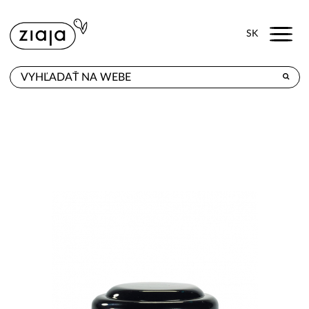
Menu
SK
KDE KÚPITE
PRODUKTY
E-SHOP
KONTAKT