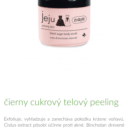
čierny cukrový telový peeling
Exfoliuje, vyhladzuje a zanecháva pokožku krásne voňavú.
Cistus extract pôsobí účinne proti akné. Binchotan drevené