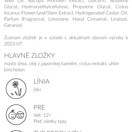
Seed Oil, Bacopa Monnieri Extract, Glycerin, Butylene
Glycol, Hydroxyethylcellulose, Propylene Glycol, Cistus
Incanus Flower/Leaf/Stem Extract, Hydrogenated Castor Oil,
Parfum (Fragrance), Limonene, Hexyl Cinnamal, Linalool,
Geraniol.
Zoznam zložiek je v súlade s aktuálnym stavom výroby k
2023-07.
HLAVNÉ ZLOŽKY
maslo shea, olej z japonskej kamélie, cistus extrakt, uhlie
binchotan
LÍNIA
jeju
PRE
Vek: 12+
Pleť: všetky typy