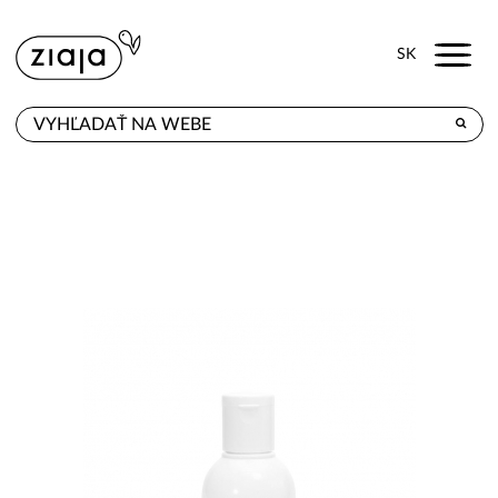
Menu
SK
KDE KÚPITE
PRODUKTY
E-SHOP
KONTAKT