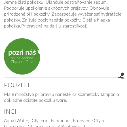
Jemne čistí pokožku. Uľahčuje odstraňovanie sebum.
Podporuje upokojenie aknóznych prejavov. Obnovuje
prirodzené pH pokožky. Zabezpečuje vyváženosť hydratácie
pokožky. Znižuje pocit napätia pokožky. Čistá a hladká
pokožka.Pripravená na ďalšiu starostlivosť.
pozri náš
online obchod
Ziaja pre Teba
POUŽITIE
Malé množstvo prípravku naneste na kozmetický tampón a
dôkladne očistite pokožku tváre.
INCI
Aqua (Water), Glycerin, Panthenol, Propylene Glycol,
Glycyrrhiza Glabra (Licorice) Root Extract,