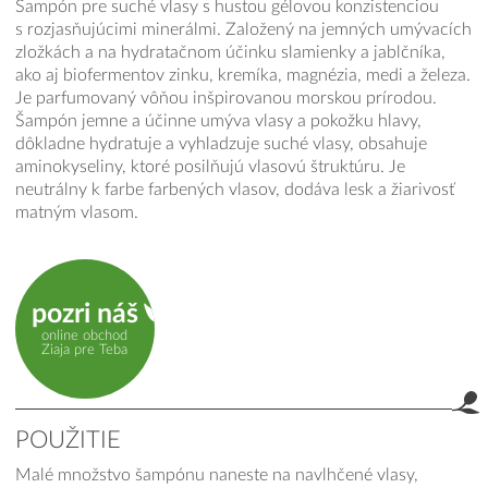
Šampón pre suché vlasy s hustou gélovou konzistenciou
s rozjasňujúcimi minerálmi. Založený na jemných umývacích
zložkách a na hydratačnom účinku slamienky a jablčníka,
ako aj biofermentov zinku, kremíka, magnézia, medi a železa.
Je parfumovaný vôňou inšpirovanou morskou prírodou.
Šampón jemne a účinne umýva vlasy a pokožku hlavy,
dôkladne hydratuje a vyhladzuje suché vlasy, obsahuje
aminokyseliny, ktoré posilňujú vlasovú štruktúru. Je
neutrálny k farbe farbených vlasov, dodáva lesk a žiarivosť
matným vlasom.
pozri náš
online obchod
Ziaja pre Teba
POUŽITIE
Malé množstvo šampónu naneste na navlhčené vlasy,