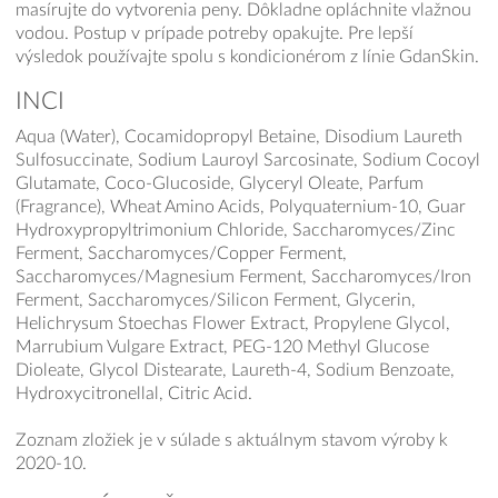
masírujte do vytvorenia peny. Dôkladne opláchnite vlažnou
vodou. Postup v prípade potreby opakujte. Pre lepší
výsledok používajte spolu s kondicionérom z línie GdanSkin.
INCI
Aqua (Water), Cocamidopropyl Betaine, Disodium Laureth
Sulfosuccinate, Sodium Lauroyl Sarcosinate, Sodium Cocoyl
Glutamate, Coco-Glucoside, Glyceryl Oleate, Parfum
(Fragrance), Wheat Amino Acids, Polyquaternium-10, Guar
Hydroxypropyltrimonium Chloride, Saccharomyces/Zinc
Ferment, Saccharomyces/Copper Ferment,
Saccharomyces/Magnesium Ferment, Saccharomyces/Iron
Ferment, Saccharomyces/Silicon Ferment, Glycerin,
Helichrysum Stoechas Flower Extract, Propylene Glycol,
Marrubium Vulgare Extract, PEG-120 Methyl Glucose
Dioleate, Glycol Distearate, Laureth-4, Sodium Benzoate,
Hydroxycitronellal, Citric Acid.
Zoznam zložiek je v súlade s aktuálnym stavom výroby k
2020-10.