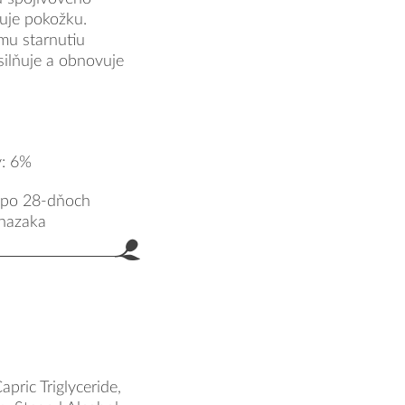
zuje pokožku.
mu starnutiu
silňuje a obnovuje
y: 6%
h po 28-dňoch
Khazaka
pric Triglyceride,