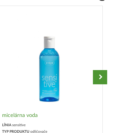
micelárna voda
upokoj
LÍNIA
sensitive
LÍNIA
sen
TYP PRODUKTU
odličovače
TYP PR