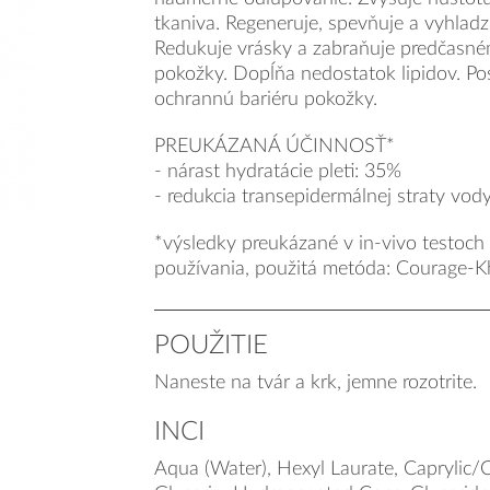
tkaniva. Regeneruje, spevňuje a vyhlad
Redukuje vrásky a zabraňuje predčasné
pokožky. Dopĺňa nedostatok lipidov. Po
ochrannú bariéru pokožky.
PREUKÁZANÁ ÚČINNOSŤ*
- nárast hydratácie pleti: 35%
- redukcia transepidermálnej straty vod
*výsledky preukázané v in-vivo testoc
používania, použitá metóda: Courage-
POUŽITIE
Naneste na tvár a krk, jemne rozotrite.
INCI
Aqua (Water), Hexyl Laurate, Caprylic/Ca