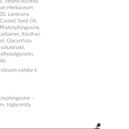
, Stearyl Alcohol,
pium Herbaceum
20, Laminaria
Castor) Seed Oil,
 Phytosphingosine,
 Carbomer, Xanthan
l, Glycyrrhiza
Hyaluronate,
ylhexylglycerin,
de.
 stavom výroby k
ytosphingosine –
n, triglyceridy