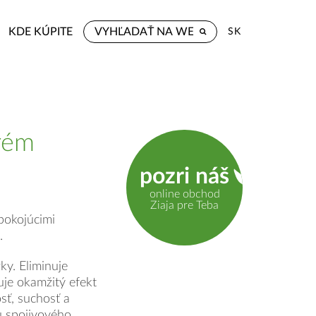
KDE KÚPITE
SK
rém
pozri náš
online obchod
Ziaja pre Teba
pokojúcimi
.
ky. Eliminuje
uje okamžitý efekt
sť, suchosť a
u spojivového