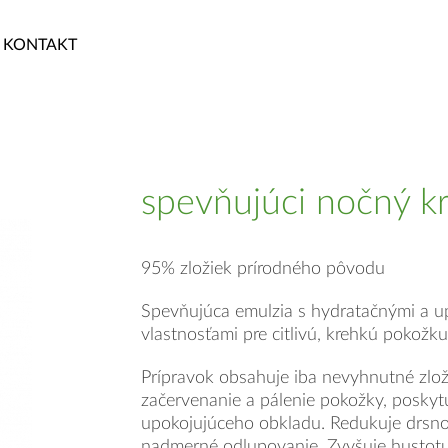
KONTAKT
spevňujúci nočný k
95% zložiek prírodného pôvodu
Spevňujúca emulzia s hydratačnými a u
vlastnosťami pre citlivú, krehkú pokožku
Prípravok obsahuje iba nevyhnutné zlož
začervenanie a pálenie pokožky, poskyt
upokojujúceho obkladu. Redukuje drsno
nadmerné odlupovanie. Zvyšuje hustot