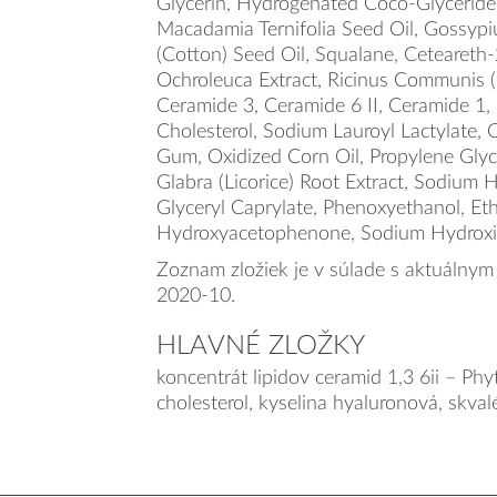
Glycerin, Hydrogenated Coco-Glycerides
Macadamia Ternifolia Seed Oil, Gossy
(Cotton) Seed Oil, Squalane, Ceteareth-
Ochroleuca Extract, Ricinus Communis (
Ceramide 3, Ceramide 6 II, Ceramide 1,
Cholesterol, Sodium Lauroyl Lactylate,
Gum, Oxidized Corn Oil, Propylene Glyco
Glabra (Licorice) Root Extract, Sodium 
Glyceryl Caprylate, Phenoxyethanol, Eth
Hydroxyacetophenone, Sodium Hydroxi
Zoznam zložiek je v súlade s aktuálnym
2020-10.
HLAVNÉ ZLOŽKY
koncentrát lipidov ceramid 1,3 6ii – Ph
cholesterol, kyselina hyaluronová, skvalé