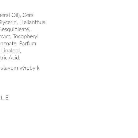
ral Oil), Cera
Glycerin, Helianthus
Sesquioleate,
tract, Tocopheryl
enzoate, Parfum
 Linalool,
ric Acid.
 stavom výroby k
t. E