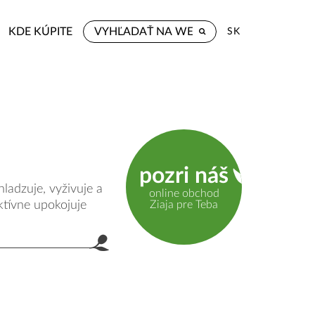
KDE KÚPITE
SK
pozri náš
ladzuje, vyživuje a
online obchod
Ziaja pre Teba
ktívne upokojuje