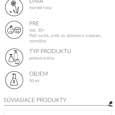
LÍNIA
morské riasy
PRE
Vek: 30+
Pleť: suchá, zrelá, so sklonom k vráskam,
normálna
TYP PRODUKTU
pleťové krémy
OBJEM
50 ml
SÚVIASIACE PRODUKTY