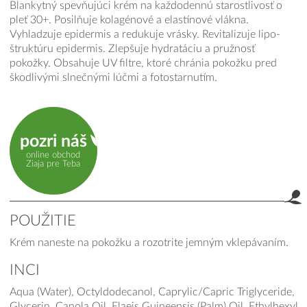
Blankytný spevňujúci krém na každodennú starostlivosť o
pleť 30+. Posilňuje kolagénové a elastínové vlákna.
Vyhladzuje epidermis a redukuje vrásky. Revitalizuje lipo-
štruktúru epidermis. Zlepšuje hydratáciu a pružnosť
pokožky. Obsahuje UV filtre, ktoré chránia pokožku pred
škodlivými slnečnými lúčmi a fotostarnutím.
pozri náš
online obchod
Ziaja pre Teba
POUŽITIE
Krém naneste na pokožku a rozotrite jemným vklepávaním.
INCI
Aqua (Water), Octyldodecanol, Caprylic/Capric Triglyceride,
Glycerin, Canola Oil, Elaeis Guineensis (Palm) Oil, Ethylhexyl