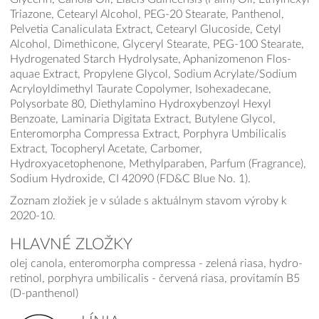
Triazone, Cetearyl Alcohol, PEG-20 Stearate, Panthenol,
Pelvetia Canaliculata Extract, Cetearyl Glucoside, Cetyl
Alcohol, Dimethicone, Glyceryl Stearate, PEG-100 Stearate,
Hydrogenated Starch Hydrolysate, Aphanizomenon Flos-
aquae Extract, Propylene Glycol, Sodium Acrylate/Sodium
Acryloyldimethyl Taurate Copolymer, Isohexadecane,
Polysorbate 80, Diethylamino Hydroxybenzoyl Hexyl
Benzoate, Laminaria Digitata Extract, Butylene Glycol,
Enteromorpha Compressa Extract, Porphyra Umbilicalis
Extract, Tocopheryl Acetate, Carbomer,
Hydroxyacetophenone, Methylparaben, Parfum (Fragrance),
Sodium Hydroxide, CI 42090 (FD&C Blue No. 1).
Zoznam zložiek je v súlade s aktuálnym stavom výroby k
2020-10.
HLAVNÉ ZLOŽKY
olej canola, enteromorpha compressa - zelená riasa, hydro-
retinol, porphyra umbilicalis - červená riasa, provitamín B5
(D-panthenol)