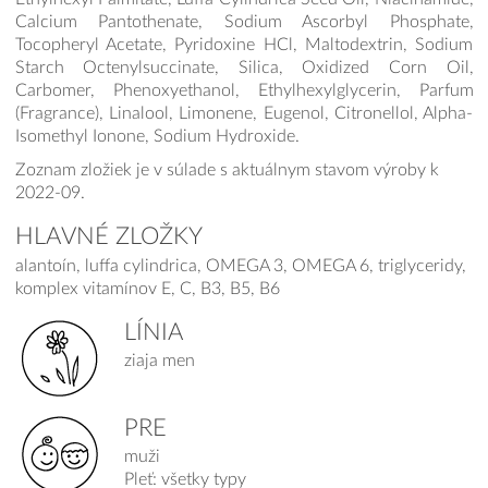
Calcium Pantothenate, Sodium Ascorbyl Phosphate,
Tocopheryl Acetate, Pyridoxine HCl, Maltodextrin, Sodium
Starch Octenylsuccinate, Silica, Oxidized Corn Oil,
Carbomer, Phenoxyethanol, Ethylhexylglycerin, Parfum
(Fragrance), Linalool, Limonene, Eugenol, Citronellol, Alpha-
Isomethyl Ionone, Sodium Hydroxide.
Zoznam zložiek je v súlade s aktuálnym stavom výroby k
2022-09.
HLAVNÉ ZLOŽKY
alantoín, luffa cylindrica, OMEGA 3, OMEGA 6, triglyceridy,
komplex vitamínov E, C, B3, B5, B6
LÍNIA
ziaja men
PRE
muži
Pleť: všetky typy