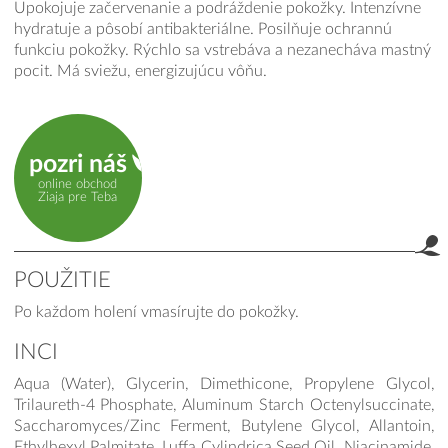
Upokojuje začervenanie a podráždenie pokožky. Intenzívne
hydratuje a pôsobí antibakteriálne. Posilňuje ochrannú
funkciu pokožky. Rýchlo sa vstrebáva a nezanecháva mastný
pocit. Má sviežu, energizujúcu vôňu.
pozri náš
online obchod
Ziaja pre Teba
POUŽITIE
Po každom holení vmasírujte do pokožky.
INCI
Aqua (Water), Glycerin, Dimethicone, Propylene Glycol,
Trilaureth-4 Phosphate, Aluminum Starch Octenylsuccinate,
Saccharomyces/Zinc Ferment, Butylene Glycol, Allantoin,
Ethylhexyl Palmitate, Luffa Cylindrica Seed Oil, Niacinamide,