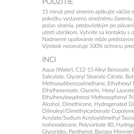
POUŽITIE
15 minút pred slnením aplikujte väčšie
pokožku vystavenú slnečnému žiareniu.
počas slnenia, predovšetkým po plávaní,
utretí uterákom. Vyhnite sa kontaktu s 
Nadmerné opaľovanie môže predstavovať
Výrobok nezaručuje 100% ochranu pred
INCI
Aqua (Water), C12-15 Alkyl Benzoate, E
Salicylate, Glyceryl Stearate Citrate, But
Methoxydibenzoylmethane, Ethylhexyl T
Ethylhexanoate, Glycerin, Hexyl Laurate
Ethylhexyloxyphenol Methoxyphenyl Tria
Alcohol, Dimethicone, Hydrogenated D
Dilinoleyl/Dimethylcarbonate Copolyme
Acrylate/Sodium Acryloyldimethyl Taur
Isohexadecane, Polysorbate 80, Hydro
Glycerides, Panthenol, Bacopa Monnieri