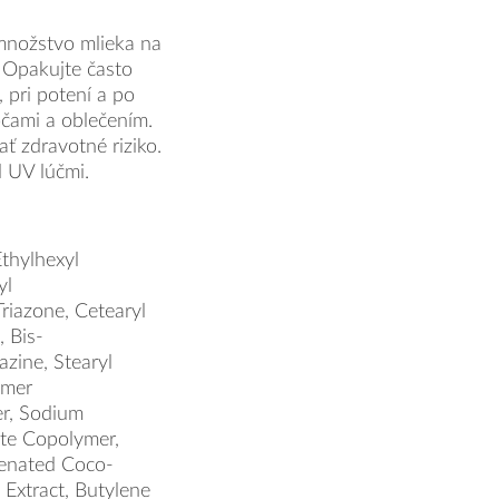
 množstvo mlieka na
 Opakujte často
 pri potení a po
očami a oblečením.
 zdravotné riziko.
 UV lúčmi.
thylhexyl
yl
riazone, Cetearyl
, Bis-
zine, Stearyl
imer
r, Sodium
ate Copolymer,
genated Coco-
 Extract, Butylene