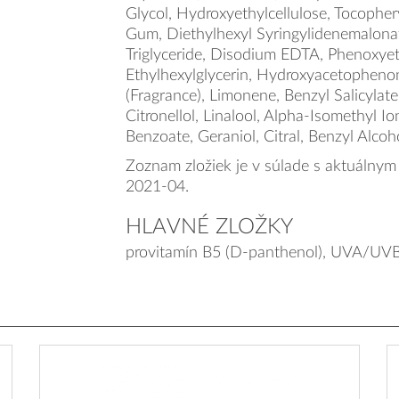
Glycol, Hydroxyethylcellulose, Tocopher
Gum, Diethylhexyl Syringylidenemalonat
Triglyceride, Disodium EDTA, Phenoxyet
Ethylhexylglycerin, Hydroxyacetopheno
(Fragrance), Limonene, Benzyl Salicylat
Citronellol, Linalool, Alpha-Isomethyl I
Benzoate, Geraniol, Citral, Benzyl Alcoho
Zoznam zložiek je v súlade s aktuálnym
2021-04.
HLAVNÉ ZLOŽKY
provitamín B5 (D-panthenol), UVA/UVB 