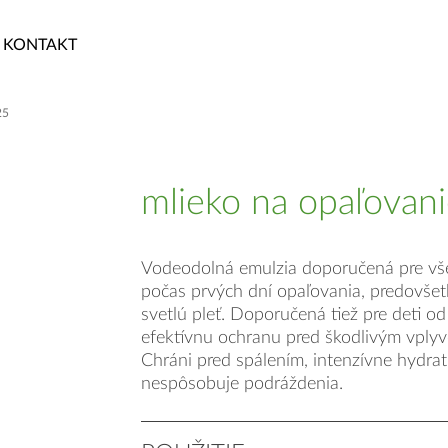
KONTAKT
25
mlieko na opaľovan
Vodeodolná emulzia doporučená pre vše
počas prvých dní opaľovania, predovšet
svetlú pleť. Doporučená tiež pre deti od
efektívnu ochranu pred škodlivým vplyv
Chráni pred spálením, intenzívne hydra
nespôsobuje podráždenia.