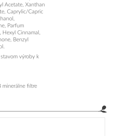
yl Acetate, Xanthan
e, Caprylic/Capric
hanol,
ne, Parfum
e, Hexyl Cinnamal,
onone, Benzyl
l.
 stavom výroby k
minerálne filtre