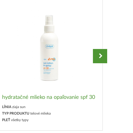
hydratačné mlieko na opaľovanie spf 30
hydrat
LÍNIA
ziaja sun
LÍNIA
zia
TYP PRODUKTU
telové mlieka
TYP PR
PLEŤ
všetky typy
PLEŤ
vše