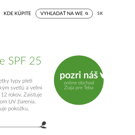
KDE KÚPITE
SK
ie SPF 25
pozri náš
tky typy pleti
online obchod
Ziaja pre Teba
kým svetlú a veľmi
 12 rokov. Zaisťuje
om UV žiarenia.
tuje pokožku,