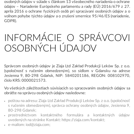
osobných údajov v súlade s článkom 13 všeobecného nariadenia o ochrane
údajov – Nariadenie Európskeho parlamentu a rady (EÚ) 2016/679 z 27.
apríla 2016 o ochrane fyzických osôb pri spracúvaní osobných údajov a o
voľnom pohybe týchto údajov a o zrušení smernice 95/46/ES (nariadenie,
GDPR).
INFORMÁCIE O SPRÁVCOVI
OSOBNÝCH ÚDAJOV
Správcom osobných údajov je Ziaja Ltd Zakład Produkcji Leków Sp. z o.o.
(spoločnosť s ručením obmedzeným), so sídlom v Gdansku na adrese
Jesienna 9, 80-298 Gdańsk, NIP: 5840201186, REGON: 008102970,
číslo KRS: 0000021573.
Vo všetkých záležitostiach súvisiacich so spracovaním osobných údajov sa
obráťte na správcu osobných údajov nasledovne:
poštou na adresu: Ziaja Ltd Zakład Produkcji Leków Sp. z o.o. (spoločnosť
s ručením obmedzeným), správca ochrany osobných údajov, Jesienna 9,
80-298 Gdansk;
prostredníctvom kontaktného formulára a kontaktných údajov
uvedených na stránke Kontakt: https://ziaja.com/kontakt;
e-mailom:
iod@ziaja.com
;