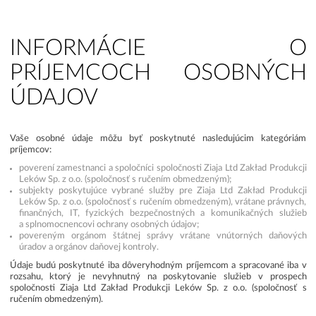
INFORMÁCIE O
PRÍJEMCOCH OSOBNÝCH
ÚDAJOV
Vaše osobné údaje môžu byť poskytnuté nasledujúcim kategóriám
príjemcov:
poverení zamestnanci a spoločníci spoločnosti Ziaja Ltd Zakład Produkcji
Leków Sp. z o.o. (spoločnosť s ručením obmedzeným);
subjekty poskytujúce vybrané služby pre Ziaja Ltd Zakład Produkcji
Leków Sp. z o.o. (spoločnosť s ručením obmedzeným), vrátane právnych,
finančných, IT, fyzických bezpečnostných a komunikačných služieb
a splnomocnencovi ochrany osobných údajov;
povereným orgánom štátnej správy vrátane vnútorných daňových
úradov a orgánov daňovej kontroly.
Údaje budú poskytnuté iba dôveryhodným príjemcom a spracované iba v
rozsahu, ktorý je nevyhnutný na poskytovanie služieb v prospech
spoločnosti Ziaja Ltd Zakład Produkcji Leków Sp. z o.o. (spoločnosť s
ručením obmedzeným).