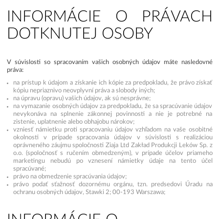
INFORMÁCIE O PRÁVACH
DOTKNUTEJ OSOBY
V súvislosti so spracovaním vašich osobných údajov máte nasledovné
práva:
na prístup k údajom a získanie ich kópie za predpokladu, že právo získať
kópiu nepriaznivo neovplyvní práva a slobody iných;
na úpravu (opravu) vašich údajov, ak sú nesprávne;
na vymazanie osobných údajov za predpokladu, že sa spracúvanie údajov
nevykonáva na splnenie zákonnej povinnosti a nie je potrebné na
zistenie, uplatnenie alebo obhajobu nárokov;
vzniesť námietku proti spracovaniu údajov vzhľadom na vaše osobitné
okolnosti v prípade spracovania údajov v súvislosti s realizáciou
oprávneného záujmu spoločnosti Ziaja Ltd Zakład Produkcji Leków Sp. z
o.o. (spoločnosť s ručením obmedzeným), v prípade účelov priameho
marketingu nebudú po vznesení námietky údaje na tento účel
spracúvané;
právo na obmedzenie spracúvania údajov;
právo podať sťažnosť dozornému orgánu, tzn. predsedovi Úradu na
ochranu osobných údajov, Stawki 2; 00-193 Warszawa;