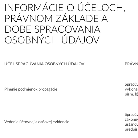
INFORMÁCIE O ÚČELOCH,
PRÁVNOM ZÁKLADE A
DOBE SPRACOVANIA
OSOBNÝCH ÚDAJOV
ÚČEL SPRACÚVANIA OSOBNÝCH ÚDAJOV
PRÁVN
Spracúv
Plnenie podmienok propagácie
vykonan
písm. b
Spracúv
zákonný
Vedenie účtovnej a daňovej evidencie
ustanov
predpis