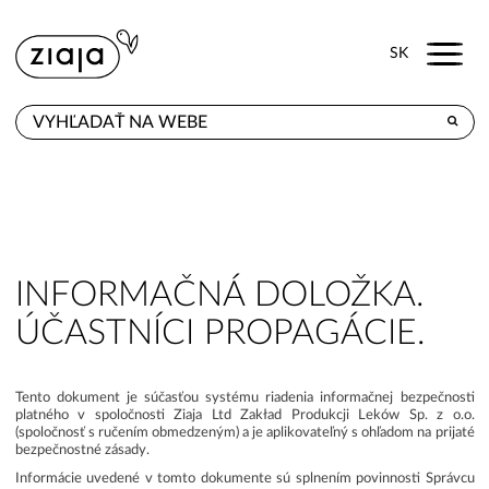
Menu
SK
KDE KÚPITE
PRODUKTY
E-SHOP
INFORMAČNÁ DOLOŽKA.
KONTAKT
ÚČASTNÍCI PROPAGÁCIE.
Tento dokument je súčasťou systému riadenia informačnej bezpečnosti
platného v spoločnosti Ziaja Ltd Zakład Produkcji Leków Sp. z o.o.
(spoločnosť s ručením obmedzeným) a je aplikovateľný s ohľadom na prijaté
bezpečnostné zásady.
Informácie uvedené v tomto dokumente sú splnením povinnosti Správcu