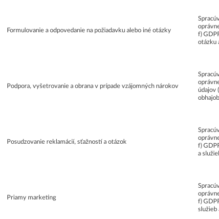
Spracúv
oprávne
Formulovanie a odpovedanie na požiadavku alebo iné otázky
f) GDPR
otázku 
Spracúv
oprávne
Podpora, vyšetrovanie a obrana v prípade vzájomných nárokov
údajov 
obhajob
Spracúv
oprávne
Posudzovanie reklamácií, sťažností a otázok
f) GDPR
a služi
Spracúv
oprávne
Priamy marketing
f) GDPR)
služieb