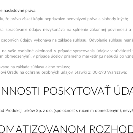
te nasledovné práva:
du, že právo získať kópiu nepriaznivo neovplyvní práva a slobody iných;
a spracúvanie údajov nevykonáva na splnenie zákonnej povinnosti a ni
ch osobných údajov vykonáva na základe súhlasu. Odvolanie súhlasu nem
na vaše osobitné okolnosti v prípade spracovania údajov v súvislosti 
ením obmedzeným), v prípade účelov priameho marketingu nebudú po vzne
ane na základe súhlasu alebo zmluvy;
dovi Úradu na ochranu osobných údajov, Stawki 2; 00-193 Warszawa;
INNOSTI POSKYTOVAŤ ÚD
ład Produkcji Leków Sp. z o.o. (spoločnosť s ručením obmedzeným), nevy
TOMATIZOVANOM ROZHOD