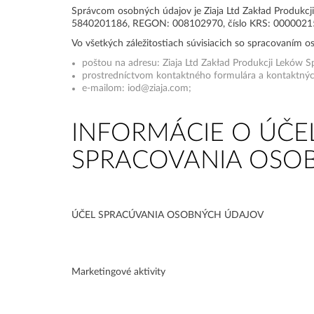
Správcom osobných údajov je Ziaja Ltd Zakład Produkcj
5840201186, REGON: 008102970, číslo KRS: 0000021
Vo všetkých záležitostiach súvisiacich so spracovaním 
poštou na adresu: Ziaja Ltd Zakład Produkcji Leków 
prostredníctvom kontaktného formulára a kontaktných
e-mailom:
iod@ziaja.com
;
INFORMÁCIE O ÚČE
SPRACOVANIA OSO
ÚČEL SPRACÚVANIA OSOBNÝCH ÚDAJOV
Marketingové aktivity