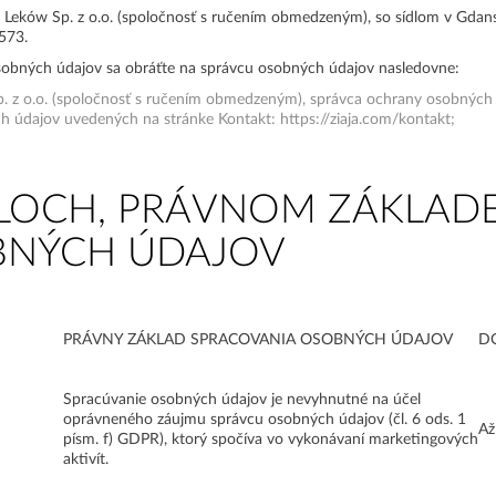
i Leków Sp. z o.o. (spoločnosť s ručením obmedzeným), so sídlom v Gdan
573.
osobných údajov sa obráťte na správcu osobných údajov nasledovne:
Sp. z o.o. (spoločnosť s ručením obmedzeným), správca ochrany osobných
 údajov uvedených na stránke Kontakt: https://ziaja.com/kontakt;
LOCH, PRÁVNOM ZÁKLADE
BNÝCH ÚDAJOV
PRÁVNY ZÁKLAD SPRACOVANIA OSOBNÝCH ÚDAJOV
D
Spracúvanie osobných údajov je nevyhnutné na účel
oprávneného záujmu správcu osobných údajov (čl. 6 ods. 1
Až
písm. f) GDPR), ktorý spočíva vo vykonávaní marketingových
aktivít.