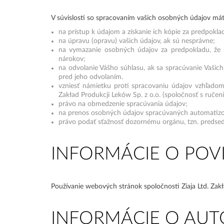
V súvislosti so spracovaním vašich osobných údajov má
na prístup k údajom a získanie ich kópie za predpokla
na úpravu (opravu) vašich údajov, ak sú nesprávne;
na vymazanie osobných údajov za predpokladu, že s
nárokov;
na odvolanie Vášho súhlasu, ak sa spracúvanie Vaši
pred jeho odvolaním.
vzniesť námietku proti spracovaniu údajov vzhľadom 
Zakład Produkcji Leków Sp. z o.o. (spoločnosť s ruč
právo na obmedzenie spracúvania údajov;
na prenos osobných údajov spracúvaných automatizov
právo podať sťažnosť dozornému orgánu, tzn. predse
INFORMÁCIE O POV
Používanie webových stránok spoločnosti Ziaja Ltd. Zak
INFORMÁCIE O AU