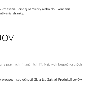
 vznesenia účinnej námietky alebo do ukončenia
užívania stránky.
JOV
;
tane právnych, finančných, IT, fyzických bezpečnostných
 prospech spoločnosti Ziaja Ltd Zakład Produkcji Leków