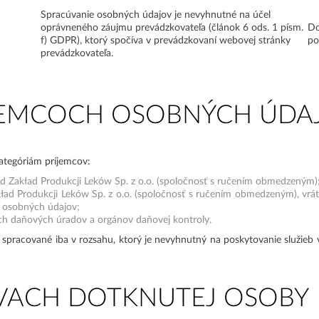
Spracúvanie osobných údajov je nevyhnutné na účel
oprávneného záujmu prevádzkovateľa (článok 6 ods. 1 písm.
Do
f) GDPR), ktorý spočíva v prevádzkovaní webovej stránky
po
prevádzkovateľa.
ÍJEMCOCH OSOBNÝCH ÚDA
ategóriám príjemcov:
Ltd Zakład Produkcji Leków Sp. z o.o. (spoločnosť s ručením obmedzeným)
kład Produkcji Leków Sp. z o.o. (spoločnosť s ručením obmedzeným), vrá
 osobných údajov;
h daňových úradov a orgánov daňovej kontroly.
racované iba v rozsahu, ktorý je nevyhnutný na poskytovanie služieb v
ÁVACH DOTKNUTEJ OSOBY