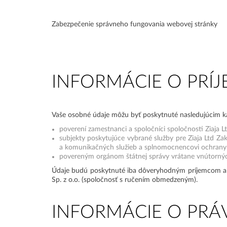
Zabezpečenie správneho fungovania webovej stránky
INFORMÁCIE O PR
Vaše osobné údaje môžu byť poskytnuté nasledujúcim k
poverení zamestnanci a spoločníci spoločnosti Ziaja 
subjekty poskytujúce vybrané služby pre Ziaja Ltd Za
a komunikačných služieb a splnomocnencovi ochrany
povereným orgánom štátnej správy vrátane vnútornýc
Údaje budú poskytnuté iba dôveryhodným príjemcom a sp
Sp. z o.o. (spoločnosť s ručením obmedzeným).
INFORMÁCIE O PR