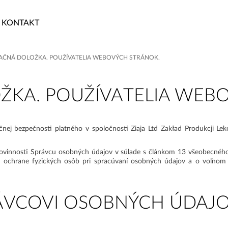
KONTAKT
AČNÁ DOLOŽKA. POUŽÍVATELIA WEBOVÝCH STRÁNOK.
KA. POUŽÍVATELIA WEB
nej bezpečnosti platného v spoločnosti Ziaja Ltd Zakład Produkcji Le
vinnosti Správcu osobných údajov v súlade s článkom 13 všeobecného
o ochrane fyzických osôb pri spracúvaní osobných údajov a o voľnom
RÁVCOVI OSOBNÝCH ÚDAJ