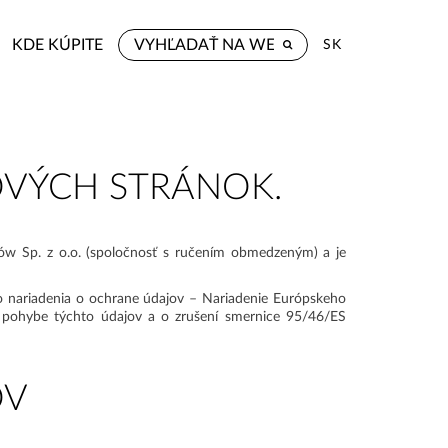
KDE KÚPITE
SK
OVÝCH STRÁNOK.
ków Sp. z o.o. (spoločnosť s ručením obmedzeným) a je
 nariadenia o ochrane údajov – Nariadenie Európskeho
 pohybe týchto údajov a o zrušení smernice 95/46/ES
OV