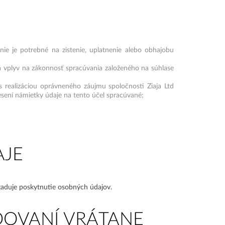
e je potrebné na zistenie, uplatnenie alebo obhajobu
á vplyv na zákonnosť spracúvania založeného na súhlase
s realizáciou oprávneného záujmu spoločnosti Ziaja Ltd
sení námietky údaje na tento účel spracúvané;
AJE
žaduje poskytnutie osobných údajov.
OVANÍ VRÁTANE